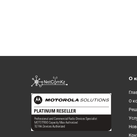
О 
Гла
О к
Реш
Усл
Нов
Кон