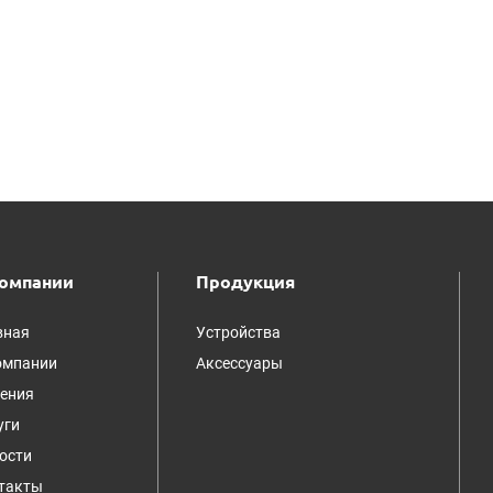
компании
Продукция
вная
Устройства
омпании
Аксессуары
ения
уги
ости
такты