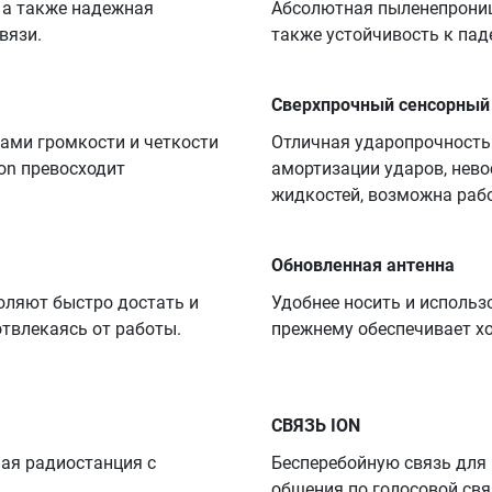
 а также надежная
Абсолютная пыленепроница
вязи.
также устойчивость к паде
Сверхпрочный сенсорный
ами громкости и четкости
Отличная ударопрочность
on превосходит
амортизации ударов, нев
жидкостей, возможна рабо
Обновленная антенна
оляют быстро достать и
Удобнее носить и использо
отвлекаясь от работы.
прежнему обеспечивает х
СВЯЗЬ ION
ая радиостанция с
Бесперебойную связь для 
общения по голосовой свя