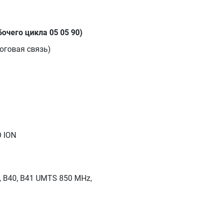
очего цикла 05 05 90)
логовая связь)
 ION
B39, B40, B41 UMTS 850 MHz,